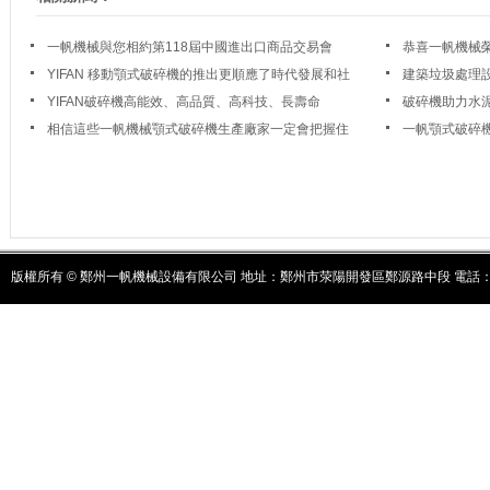
一帆機械與您相約第118屆中國進出口商品交易會
恭喜一帆機械榮
YIFAN 移動顎式破碎機的推出更順應了時代發展和社
建築垃圾處理
會發展
YIFAN破碎機高能效、高品質、高科技、長壽命
破碎機助力水
轉型
相信這些一帆機械顎式破碎機生產廠家一定會把握住
一帆顎式破碎
這一機會
版權所有 © 鄭州一帆機械設備有限公司 地址：鄭州市荥陽開發區鄭源路中段 電話：037