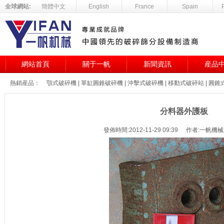
全球網站:
簡體中文
English
France
Spain
網站首頁
關于一帆
新聞資訊
産品
熱銷産品：
顎式破碎機
|
單缸圓錐破碎機
|
沖擊式破碎機
|
移動式破碎站
|
圓錐
分料器外護板
發佈時間:2012-11-29 09:39
作者:一帆機械