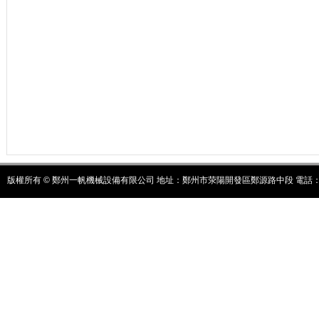
版權所有 © 鄭州一帆機械設備有限公司 地址：鄭州市荥陽開發區鄭源路中段 電話：037