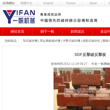
全球網站:
簡體中文
English
France
Spain
網站首頁
關于一帆
新聞資訊
産品
熱銷産品：
顎式破碎機
|
單缸圓錐破碎機
|
沖擊式破碎機
|
移動式破碎站
|
圓錐
SDF反擊破反擊板
發佈時間:2012-11-29 09:27
作者:一帆機械