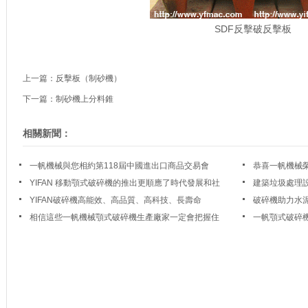
SDF反擊破反擊板
上一篇：
反擊板（制砂機）
下一篇：
制砂機上分料錐
相關新聞：
一帆機械與您相約第118屆中國進出口商品交易會
恭喜一帆機械榮
YIFAN 移動顎式破碎機的推出更順應了時代發展和社
建築垃圾處理
會發展
YIFAN破碎機高能效、高品質、高科技、長壽命
破碎機助力水
轉型
相信這些一帆機械顎式破碎機生產廠家一定會把握住
一帆顎式破碎
這一機會