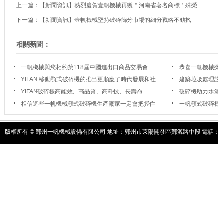
上一篇：
【新聞資訊】熱烈慶賀壹帆機械再獲＂河南省著名商標＂殊榮
下一篇：
【新聞資訊】壹帆機械堅持破碎篩分市場的細分戰略不動搖
相關新聞：
一帆機械與您相約第118屆中國進出口商品交易會
恭喜一帆機械榮
YIFAN 移動顎式破碎機的推出更順應了時代發展和社
建築垃圾處理
會發展
YIFAN破碎機高能效、高品質、高科技、長壽命
破碎機助力水
轉型
相信這些一帆機械顎式破碎機生產廠家一定會把握住
一帆顎式破碎
這一機會
版權所有 © 鄭州一帆機械設備有限公司 地址：鄭州市荥陽開發區鄭源路中段 電話：037