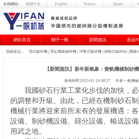
全球網站:
簡體中文
English
France
Spain
網站首頁
關于一帆
新聞資訊
産品
熱銷産品：
顎式破碎機
|
單缸圓錐破碎機
|
沖擊式破碎機
|
移動式破碎站
|
圓錐
【新聞資訊】新年新氣象：壹帆機械制砂機
發佈時間:2013-01-14 08:27
作者:一帆機械
我國砂石行業工業化步伐的加快，必
的調整和升級。由此，已經在機制砂石制
機械行業將迎來前所未有的發展機遇：各
設備、制砂機設備、篩分設備、輸送設備
用武之地。